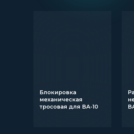
Блокировка
Р
механическая
н
тросовая для ВА-10
В