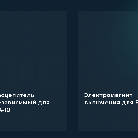
асцепитель
Электромагнит
езависимый для
включения для В
А-10